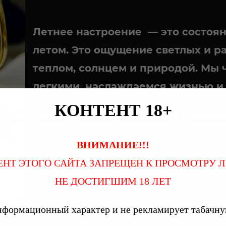
Летнее настроение
— это состоян
летом. Это ощущение светлых и р
теплом, солнцем и природой. Мы 
легкими, наслаждаемся жизнью и 
КОНТЕНТ 18+
Ощути прилив сил вместе с бодр
ВНИМАНИЕ!!!
ЕНТ ЭТОГО САЙТА ЗАПРЕЩЕН К ПРОСМОТРУ 
НЕ ДОСТИГШИМ 18 ЛЕТ
нформационный характер и не рекламирует табачн