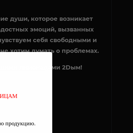
ие души, которое возникает
адостных эмоций, вызванных
чувствуем себя свободными и
не хотим думать о проблемах.
ящими лимонадами 2Dым!
ЛИЦАМ
ую продукцию.