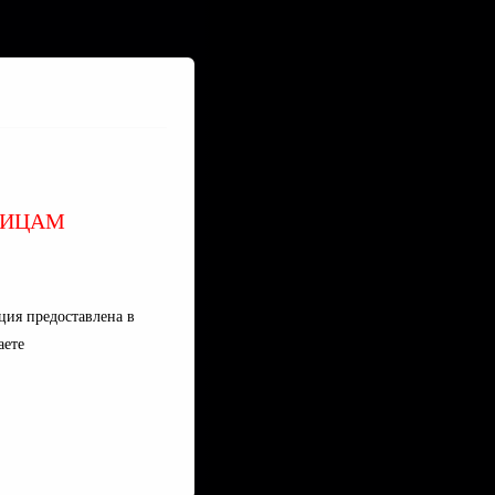
ЛИЦАМ
ия предоставлена в
аете